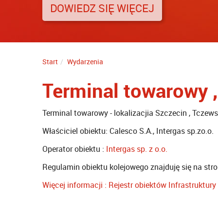
DOWIEDZ SIĘ WIĘCEJ
DOWIEDZ SIĘ WIĘCEJ
DOWIEDZ SIĘ WIĘCEJ
DOWIEDZ SIĘ WIĘCEJ
DOWIEDZ SIĘ WIĘCEJ
DOWIEDZ SIĘ WIĘCEJ
DOWIEDZ SIĘ WIĘCEJ
Start
Wydarzenia
Terminal towarowy 
Terminal towarowy - lokalizacjia Szczecin , Tczew
Właściciel obiektu: Calesco S.A., Intergas sp.zo.o.
Operator obiektu :
Intergas sp. z o.o.
Regulamin obiektu kolejowego znajduję się na stro
Więcej informacji : Rejestr obiektów Infrastruktu