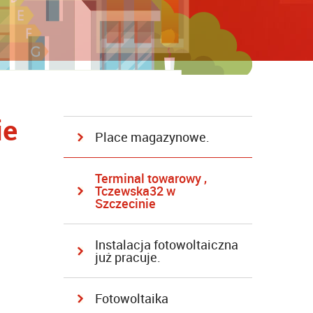
ie
Place magazynowe.
Terminal towarowy ,
Tczewska32 w
Szczecinie
Instalacja fotowoltaiczna
już pracuje.
Fotowoltaika